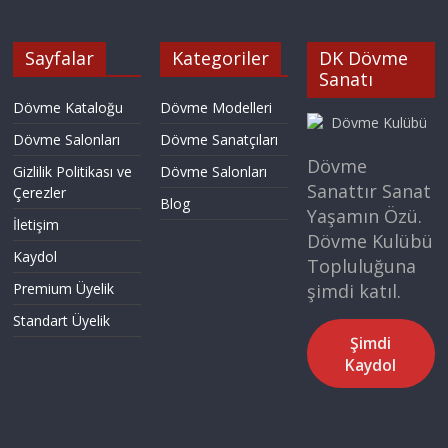
Sayfalar
Kategoriler
DK Dövme
Sanatı
Dövme Kataloğu
Dövme Modelleri
Dövme Salonları
Dövme Sanatçıları
Dövme
Gizlilik Politikası ve
Dövme Salonları
Sanattır Sanat
Çerezler
Blog
Yaşamın Özü.
İletişim
Dövme Kulübü
Kaydol
Topluluğuna
Premium Üyelik
şimdi katıl.
Standart Üyelik
Şimdi
Kaydol