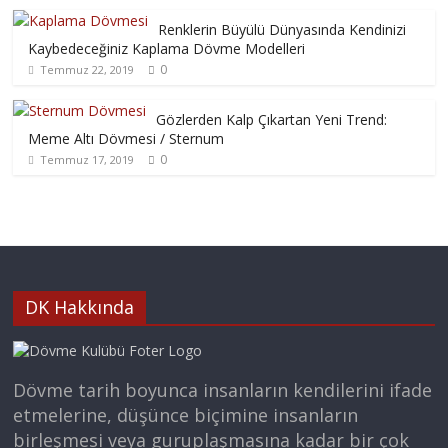
Renklerin Büyülü Dünyasında Kendinizi
Kaybedeceğiniz Kaplama Dövme Modelleri
0
Temmuz 22, 2019
Gözlerden Kalp Çıkartan Yeni Trend:
Meme Altı Dövmesi / Sternum
0
Temmuz 17, 2019
DK Hakkında
Dövme tarih boyunca insanların kendilerini ifade
etmelerine, düşünce biçimine insanların
birleşmesi veya guruplaşmasına kadar bir çok