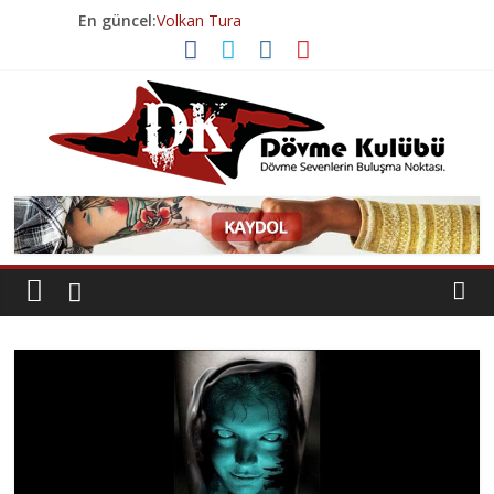
Skip
En güncel:
Volkan Tura
to
Volkan Tura
content
Esenyurt Dövme Salonu
Geçmişten Günümüze Dövme Tarihi
Levent Şahin
Dövme
Kulübü
Dövme
Sevenlerin
Buluşma
Noktası