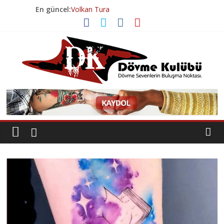
Skip
En güncel:
Volkan Tura
to
Volkan Tura
content
Esenyurt Dövme Salonu
Geçmişten Günümüze Dövme Tarihi
Levent Şahin
Dövme
Kulübü
Dövme
Sevenlerin
Buluşma
Noktası