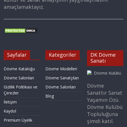
amaçlamaktayız.
Sayfalar
Kategoriler
DK Dövme
Sanatı
Dövme Kataloğu
Dövme Modelleri
Dövme Salonları
Dövme Sanatçıları
Dövme
Gizlilik Politikası ve
Dövme Salonları
Sanattır Sanat
Çerezler
Blog
Yaşamın Özü.
İletişim
Dövme Kulübü
Kaydol
Topluluğuna
Premium Üyelik
şimdi katıl.