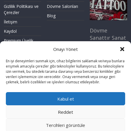
Gizlilik Politikası ve
Dövme Salonları
Çerezler
Blog
İletişim
Dövme
Kaydol
Sanattır Sanat
Premium Üyelik
Yaşamın Özü.
Onayı Yönet
Standart Üyelik
Dövme Kulübü
Topluluğuna
En iyi deneyimleri sunmak için, cihaz bilgilerini saklamak ve/veya bunlara
şimdi katıl.
erişmek amacıyla çerezler gibi teknolojiler kullanıyoruz. Bu teknolojilere
izin vermek, bu sitedeki tarama davranışı veya benzersiz kimlikler gibi
verileri işlememize izin verecektir. Onay vermemek veya onayı geri
Şimdi
çekmek, belirli özellikleri ve işlevleri olumsuz etkileyebilir.
Kaydol
Kabul et
Reddet
Tercihleri görüntüle
Tüm hakları saklıdır © 2014
Dövme Kulübü
-
Dijimaster