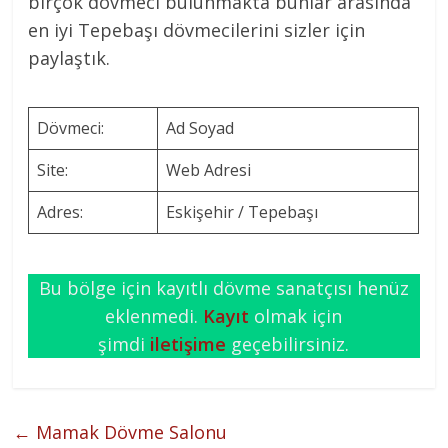
birçok dövmeci bulunmakta bunlar arasında
en iyi Tepebaşı dövmecilerini sizler için
paylaştık.
Dövmeci:
Ad Soyad
Site:
Web Adresi
Adres:
Eskişehir / Tepebaşı
Bu bölge için kayıtlı dövme sanatçısı henüz
eklenmedi.
Kayıt
olmak için
şimdi
iletişime
geçebilirsiniz.
←
Mamak Dövme Salonu