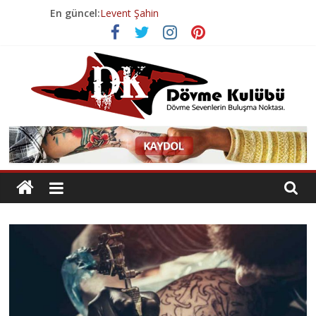
Skip
En güncel:
Levent Şahin
to
Volkan Tura
content
Volkan Tura
Esenyurt Dövme Salonu
Geçmişten Günümüze Dövme Tarihi
Dövme
Kulübü
Dövme
Sevenlerin
Buluşma
Noktası