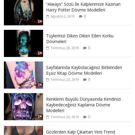
“Always” Sözü İle Kalplerimize Kazınan
Harry Potter Dövme Modelleri
0
Ağustos 2, 2019
Tüylerinizi Diken Diken Eden Korku
Dövmeleri
0
Temmuz 28, 2019
Sayfalarında Kaybolacağınız Birbirinden
Eşsiz Kitap Dövme Modelleri
0
Temmuz 23, 2019
Renklerin Büyülü Dünyasında Kendinizi
Kaybedeceğiniz Kaplama Dövme
Modelleri
0
Temmuz 22, 2019
Gözlerden Kalp Çıkartan Yeni Trend: