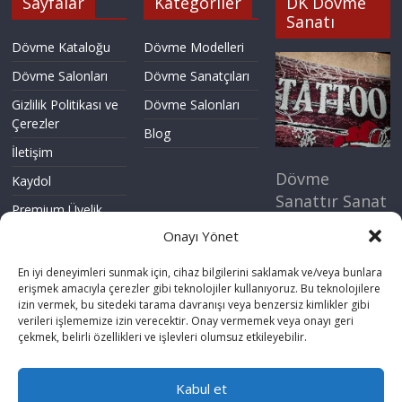
Sayfalar
Kategoriler
DK Dövme
Sanatı
Dövme Kataloğu
Dövme Modelleri
Dövme Salonları
Dövme Sanatçıları
Gizlilik Politikası ve
Dövme Salonları
Çerezler
Blog
İletişim
Dövme
Kaydol
Sanattır Sanat
Premium Üyelik
Yaşamın Özü.
Onayı Yönet
Standart Üyelik
Dövme Kulübü
Topluluğuna
En iyi deneyimleri sunmak için, cihaz bilgilerini saklamak ve/veya bunlara
şimdi katıl.
erişmek amacıyla çerezler gibi teknolojiler kullanıyoruz. Bu teknolojilere
izin vermek, bu sitedeki tarama davranışı veya benzersiz kimlikler gibi
verileri işlememize izin verecektir. Onay vermemek veya onayı geri
Şimdi
çekmek, belirli özellikleri ve işlevleri olumsuz etkileyebilir.
Kaydol
Kabul et