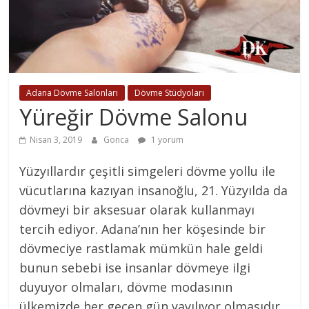
Adana Dövme Salonları
Dövme Stüdyoları
Yüreğir Dövme Salonu
Nisan 3, 2019
Gonca
1 yorum
Yüzyıllardır çeşitli simgeleri dövme yollu ile
vücutlarına kazıyan insanoğlu, 21. Yüzyılda da
dövmeyi bir aksesuar olarak kullanmayı
tercih ediyor. Adana’nın her köşesinde bir
dövmeciye rastlamak mümkün hale geldi
bunun sebebi ise insanlar dövmeye ilgi
duyuyor olmaları, dövme modasının
ülkemizde her geçen gün yayılıyor olmasıdır.