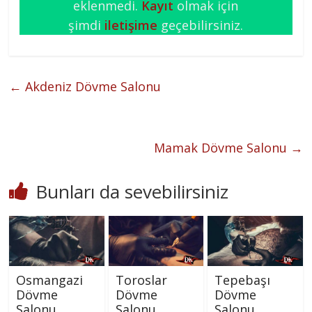
eklenmedi.
Kayıt
olmak için
şimdi
iletişime
geçebilirsiniz.
←
Akdeniz Dövme Salonu
Mamak Dövme Salonu
→
Bunları da sevebilirsiniz
Osmangazi
Toroslar
Tepebaşı
Dövme
Dövme
Dövme
Salonu
Salonu
Salonu