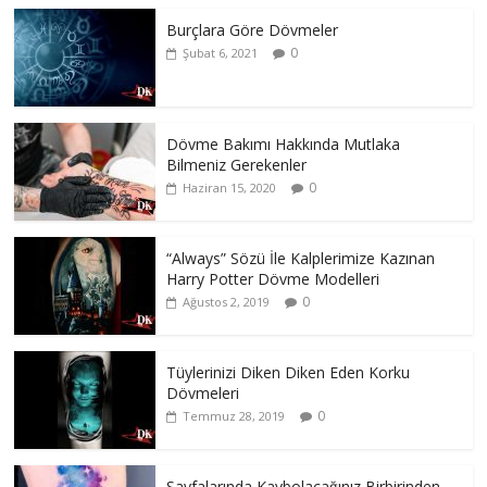
Burçlara Göre Dövmeler
0
Şubat 6, 2021
Dövme Bakımı Hakkında Mutlaka
Bilmeniz Gerekenler
0
Haziran 15, 2020
“Always” Sözü İle Kalplerimize Kazınan
Harry Potter Dövme Modelleri
0
Ağustos 2, 2019
Tüylerinizi Diken Diken Eden Korku
Dövmeleri
0
Temmuz 28, 2019
Sayfalarında Kaybolacağınız Birbirinden