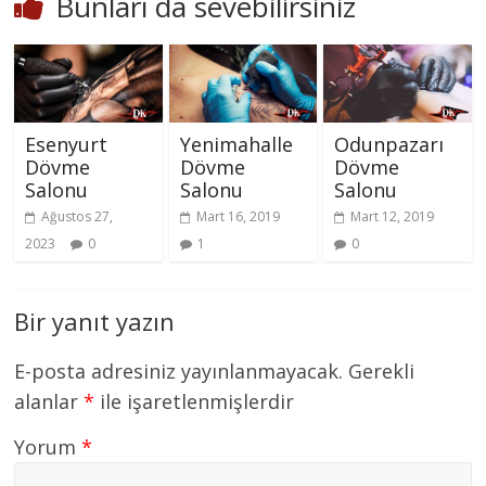
Bunları da sevebilirsiniz
Esenyurt
Yenimahalle
Odunpazarı
Dövme
Dövme
Dövme
Salonu
Salonu
Salonu
Ağustos 27,
Mart 16, 2019
Mart 12, 2019
2023
0
1
0
Bir yanıt yazın
E-posta adresiniz yayınlanmayacak.
Gerekli
alanlar
*
ile işaretlenmişlerdir
Yorum
*