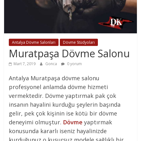
Antalya Dövme Salonları
Dövme Stüdyoları
Muratpaşa Dövme Salonu
Mart 7, 2019
Gonca
0 yorum
Antalya Muratpaşa dövme salonu
profesyonel anlamda dövme hizmeti
vermektedir. Dövme yaptırmak pak çok
insanın hayalini kurduğu şeylerin başında
gelir, pek çok kişinin ise kötü bir dövme
deneyimi olmuştur.
Dövme
yaptırmak
konusunda kararlı iseniz hayalinizde
kurduğunuz o kusursuz modele sağlıklı bir