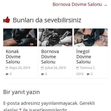
Bornova Dövme Salonu
→
Bunları da sevebilirsiniz
Konak
Bornova
İnegöl
Dövme
Dövme
Dövme
Salonu
Salonu
Salonu
Mayıs 26, 2019
Şubat 26, 2019
Temmuz 1,
0
0
2019
0
Bir yanıt yazın
E-posta adresiniz yayınlanmayacak.
Gerekli
alanlar
*
ile işaretlenmişlerdir