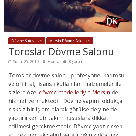
Dövme Stüdyoları
Mersin Dövme Salonları
Toroslar Dövme Salonu
Şubat 25, 2019
Gonca
0 yorum
Toroslar dövme salonu profesyonel kadrosu
ve orijinal, lisanslı kullanılan malzemeler ile
sizlere özel
dövme modelleriyle
Mersin
de
hizmet vermektedir. Dövme yapımı oldukça
risksiz bir işlem olarak görülse de yine de
yaptırırken bir takım hususlara dikkat
edilmesi gerekmektedir. Dövme yaptırırken
acı çekmemek yahut yaptırdığınız dövmeyi