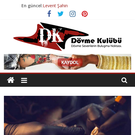
Skip
En güncel:
Levent Şahin
to
Volkan Tura
content
Volkan Tura
Esenyurt Dövme Salonu
Geçmişten Günümüze Dövme Tarihi
Dövme
Kulübü
Dövme
Sevenlerin
Buluşma
Noktası