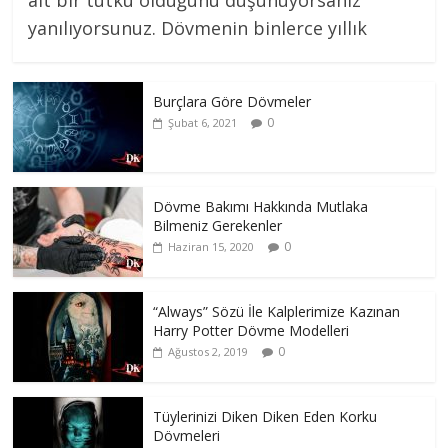
ait bir tutku olduğunu düşünüyorsanız
yanılıyorsunuz. Dövmenin binlerce yıllık
Burçlara Göre Dövmeler
0
Şubat 6, 2021
Dövme Bakımı Hakkında Mutlaka
Bilmeniz Gerekenler
0
Haziran 15, 2020
“Always” Sözü İle Kalplerimize Kazınan
Harry Potter Dövme Modelleri
0
Ağustos 2, 2019
Tüylerinizi Diken Diken Eden Korku
Dövmeleri