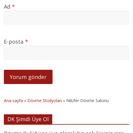
Ad
*
E-posta
*
Ana sayfa
»
Dövme Stüdyoları
»
Nilüfer Dövme Salonu
DK Şimdi Üye Ol