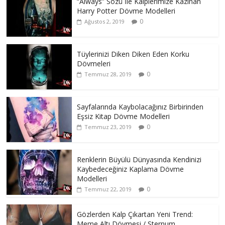
“Always” Sözü İle Kalplerimize Kazınan
Harry Potter Dövme Modelleri
0
Ağustos 2, 2019
Tüylerinizi Diken Diken Eden Korku
Dövmeleri
0
Temmuz 28, 2019
Sayfalarında Kaybolacağınız Birbirinden
Eşsiz Kitap Dövme Modelleri
0
Temmuz 23, 2019
Renklerin Büyülü Dünyasında Kendinizi
Kaybedeceğiniz Kaplama Dövme
Modelleri
0
Temmuz 22, 2019
Gözlerden Kalp Çıkartan Yeni Trend:
Meme Altı Dövmesi / Sternum