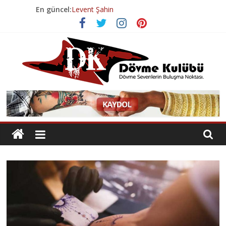
Skip
En güncel:
Levent Şahin
to
Volkan Tura
content
Volkan Tura
Esenyurt Dövme Salonu
Geçmişten Günümüze Dövme Tarihi
Dövme
Kulübü
Dövme
Sevenlerin
Buluşma
Noktası