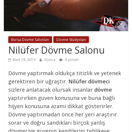
Bursa Dövme Salonları
Dövme Stüdyoları
Nilüfer Dövme Salonu
Mart 18, 2019
Gonca
0 yorum
Dövme yaptırmak oldukça titizlik ve yetenek
gerektiren bir uğraştır.
Nilüfer dövmeci
sizlere anlatacak olursak insanlar
dövme
yaptırırken güven konusuna ve buna bağlı
hijyen konusuna azami dikkat gösterirler.
Dövme yaptırmadan önce her yeri araştırır
sorar ve doğru sandıkları birçok yanlış
dövmeciye güvenip kendilerini tehlikeye