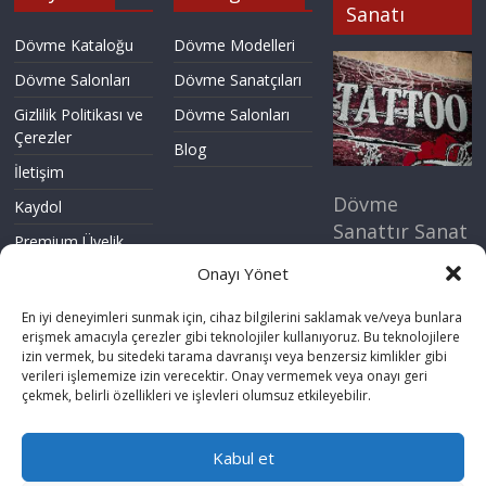
Sanatı
Dövme Kataloğu
Dövme Modelleri
Dövme Salonları
Dövme Sanatçıları
Gizlilik Politikası ve
Dövme Salonları
Çerezler
Blog
İletişim
Dövme
Kaydol
Sanattır Sanat
Premium Üyelik
Yaşamın Özü.
Onayı Yönet
Standart Üyelik
Dövme Kulübü
Topluluğuna
En iyi deneyimleri sunmak için, cihaz bilgilerini saklamak ve/veya bunlara
şimdi katıl.
erişmek amacıyla çerezler gibi teknolojiler kullanıyoruz. Bu teknolojilere
izin vermek, bu sitedeki tarama davranışı veya benzersiz kimlikler gibi
verileri işlememize izin verecektir. Onay vermemek veya onayı geri
Şimdi
çekmek, belirli özellikleri ve işlevleri olumsuz etkileyebilir.
Kaydol
Kabul et