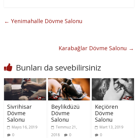
←
Yenimahalle Dövme Salonu
Karabağlar Dövme Salonu
→
Bunları da sevebilirsiniz
Sivrihisar
Beylikdüzü
Keçiören
Dövme
Dövme
Dövme
Salonu
Salonu
Salonu
Mayıs 16, 2019
Temmuz 21,
Mart 13, 2019
0
2018
0
0