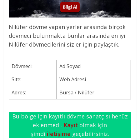
Nilüfer dövme yapan yerler arasında birçok
dövmeci bulunmakta bunlar arasında en iyi
Nilüfer dövmecilerini sizler için paylaştık.
Dövmeci:
Ad Soyad
Site:
Web Adresi
Adres:
Bursa / Nilüfer
Bu bölge için kayıtlı dövme sanatçısı henüz
eklenmedi.
Kayıt
olmak için
şimdi
iletişime
geçebilirsiniz.