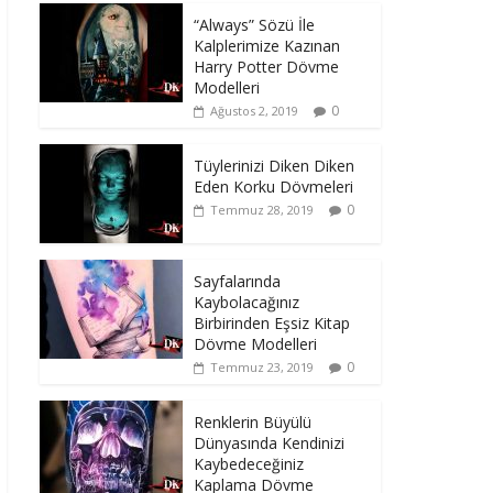
“Always” Sözü İle
Kalplerimize Kazınan
Harry Potter Dövme
Modelleri
0
Ağustos 2, 2019
Tüylerinizi Diken Diken
Eden Korku Dövmeleri
0
Temmuz 28, 2019
Sayfalarında
Kaybolacağınız
Birbirinden Eşsiz Kitap
Dövme Modelleri
0
Temmuz 23, 2019
Renklerin Büyülü
Dünyasında Kendinizi
Kaybedeceğiniz
Kaplama Dövme