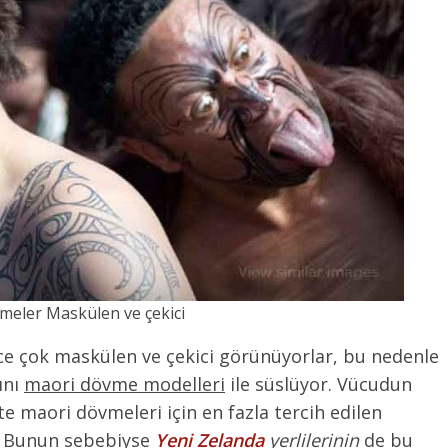
meler Maskülen ve çekici
e çok maskülen ve çekici görünüyorlar, bu nedenle
ını
maori dövme modelleri
ile süslüyor. Vücudun
kte maori dövmeleri için en fazla tercih edilen
z. Bunun sebebiyse
Yeni Zelanda
yerlilerinin
de bu