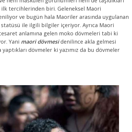
r ve hem maskülen görünümleri hem de taşıdıkları
 ilk tercihlerinden biri. Geleneksel Maori
niliyor ve bugün hala Maoriler arasında uygulanan
atüsü ile ilgili bilgiler içeriyor. Ayrıca Maori
se cesaret anlamına gelen moko dövmeleri tabi ki
or. Yani
maori dövmesi
denilince akla gelmesi
a yaptıkları dövmeler ki yazımız da bu dövmeler