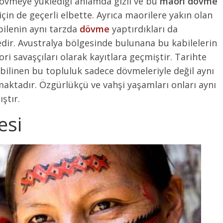
dövmeye yüklediği anlamda gizli ve bu
maori dövme
için de geçerli elbette. Ayrıca maorilere yakın olan
bilenin aynı tarzda
dövme
yaptırdıkları da
dir. Avustralya bölgesinde bulunana bu kabilelerin
ori savaşçıları olarak kayıtlara geçmiştir. Tarihte
e bilinen bu topluluk sadece dövmeleriyle değil aynı
aktadır. Özgürlükçü ve vahşi yaşamları onları aynı
ştır.
esi