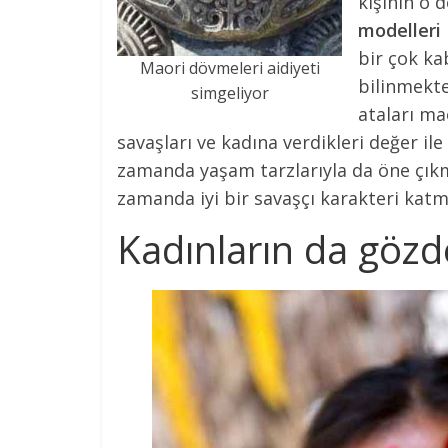
kişinin o 
modelleri
bir çok ka
Maori dövmeleri aidiyeti
bilinmekte
simgeliyor
ataları ma
savaşları ve kadına verdikleri değer il
zamanda yaşam tarzlarıyla da öne çıkm
zamanda iyi bir savaşçı karakteri katmı
Kadınların da gözd