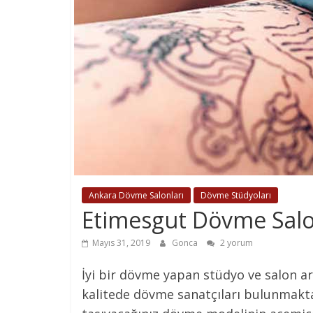
Ankara Dövme Salonları
Dövme Stüdyoları
Etimesgut Dövme Sal
Mayıs 31, 2019
Gonca
2 yorum
İyi bir dövme yapan stüdyo ve salon a
kalitede dövme sanatçıları bulunmakt