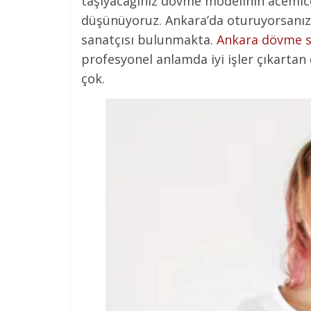
taşıyacağınız dövme modelinin acemice
düşünüyoruz. Ankara’da oturuyorsanız 
sanatçısı bulunmakta.
Ankara dövme s
profesyonel anlamda iyi işler çıkart
çok.