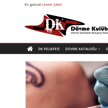
Skip
En güncel:
Levent Şahin
to
Volkan Tura
content
Dövme
Volkan Tura
Esenyurt Dövme Salonu
Geçmişten Günümüze Dövme Tarihi
Kulübü
Dövme
Sevenlerin
DK FELSEFESI
DÖVME KATALOĞU
Buluşma
Noktası