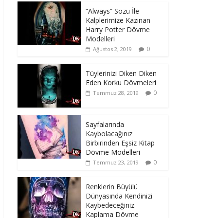
“Always” Sözü İle
Kalplerimize Kazınan
Harry Potter Dövme
Modelleri
0
Ağustos 2, 2019
Tüylerinizi Diken Diken
Eden Korku Dövmeleri
0
Temmuz 28, 2019
Sayfalarında
Kaybolacağınız
Birbirinden Eşsiz Kitap
Dövme Modelleri
0
Temmuz 23, 2019
Renklerin Büyülü
Dünyasında Kendinizi
Kaybedeceğiniz
Kaplama Dövme