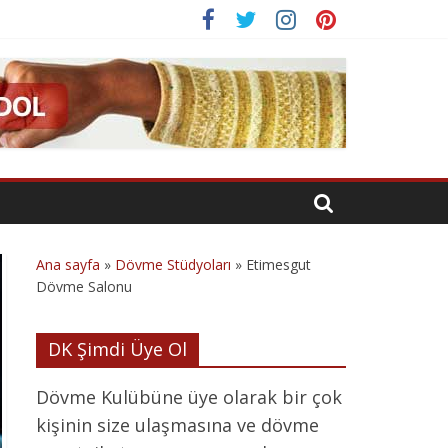
Ana sayfa
»
Dövme Stüdyoları
»
Etimesgut
Dövme Salonu
DK Şimdi Üye Ol
Dövme Kulübüne üye olarak bir çok
kişinin size ulaşmasına ve dövme